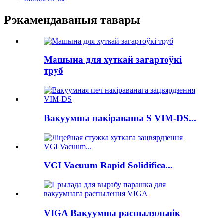
Рэкамендаваныя тавары
Машына для хуткай загартоўкі
труб
Вакуумны накіраваны S VIM-DS...
VGI Vacuum Rapid Solidifica...
VIGA Вакуумны распыляльнік