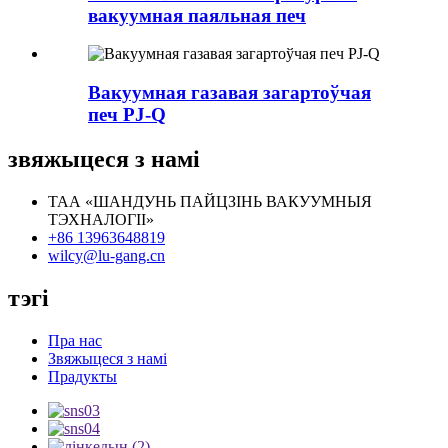
вакуумная паяльная печ
Вакуумная газавая загартоўчая
печ PJ-Q
звяжыцеся з намі
ТАА «ШАНДУНЬ ПАЙЦЗІНЬ ВАКУУМНЫЯ
ТЭХНАЛОГІІ»
+86 13963648819
wilcy@lu-gang.cn
тэгі
Пра нас
Звяжыцеся з намі
Прадукты