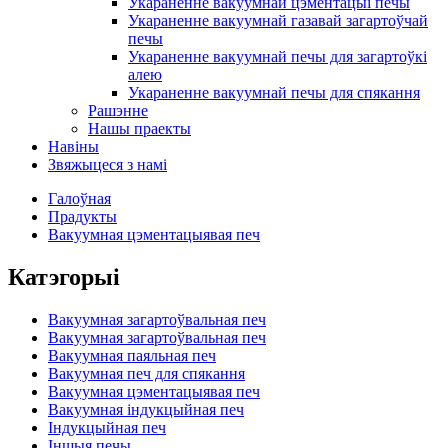
Укараненне вакуумнай цэментацыі печы
Укараненне вакуумнай газавай загартоўчай
печы
Укараненне вакуумнай печы для загартоўкі
алею
Укараненне вакуумнай печы для спякання
Рашэнне
Нашы праекты
Навіны
Звяжыцеся з намі
Галоўная
Прадукты
Вакуумная цэментацыявая печ
Катэгорыі
Вакуумная загартоўвальная печ
Вакуумная загартоўвальная печ
Вакуумная паяльная печ
Вакуумная печ для спякання
Вакуумная цэментацыявая печ
Вакуумная індукцыйная печ
Індукцыйная печ
Іншыя печы