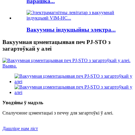
парашка...
Вакуумны індукцыйны электра...
Вакуумная цэментацыявая печ PJ-STO з
загартоўкай у алеі
Уводзіны ў мадэль
Спалучэнне цэментацыі з печчу для загартоўкі ў алеі.
Дашліце нам ліст