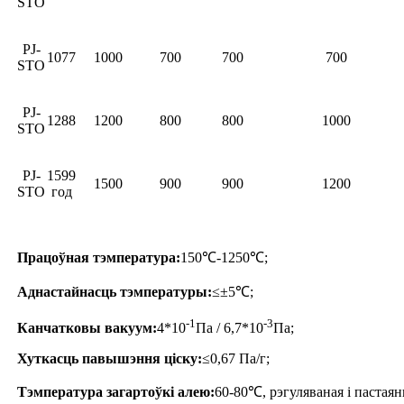
STO
PJ-
1077
1000
700
700
700
STO
PJ-
1288
1200
800
800
1000
STO
PJ-
1599
1500
900
900
1200
STO
год
Працоўная тэмпература:
150℃-1250℃;
Аднастайнасць тэмпературы:
≤±5℃;
-1
-3
Канчатковы вакуум:
4*10
Па / 6,7*10
Па;
Хуткасць павышэння ціску:
≤0,67 Па/г;
Тэмпература загартоўкі алею
:
60-80℃, рэгуляваная і пастаян