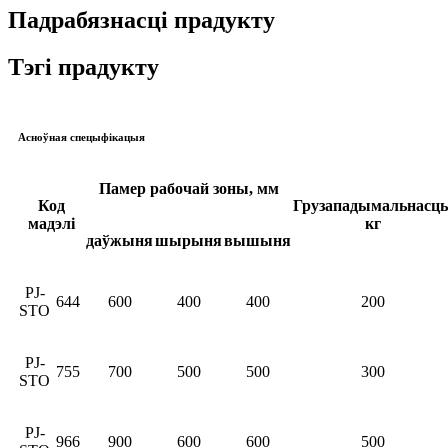
Падрабязнасці прадукту
Тэгі прадукту
Асноўная спецыфікацыя
Памер рабочай зоны, мм
Код
Грузападымальнасць
мадэлі
кг
даўжыня
шырыня
вышыня
PJ-
644
600
400
400
200
STO
PJ-
755
700
500
500
300
STO
PJ-
966
900
600
600
500