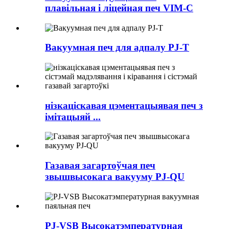
плавільная і ліцейная печ VIM-C
Вакуумная печ для адпалу PJ-T
нізкаціскавая цэментацыявая печ з
імітацыяй ...
Газавая загартоўчая печ
звышвысокага вакууму PJ-QU
PJ-VSB Высокатэмпературная