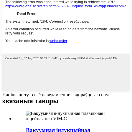
Напішыце тут сваё паведамленне і адпраўце яго нам
звязаныя тавары
Вакуумная індукцыйная