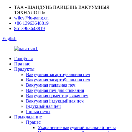
ТАА «ШАНДУНЬ ПАЙЦЗІНЬ ВАКУУМНЫЯ
ТЭХНАЛОГІІ»
wilcy@lu-gang.cn
+86 13963648819
8613963648819
English
Галоўная
Пра нас
Прадукты
Вакуумная загартоўвальная печ
Вакуумная загартоўвальная печ
Вакуумная паяльная печ
Вакуумная печ для спякання
Вакуумная цэментацыявая печ
Вакуумная індукцыйная печ
Індукцыйная печ
Іншыя печы
Прыкладанне
Працэс
Укараненне вакуумнай паяльнай печы