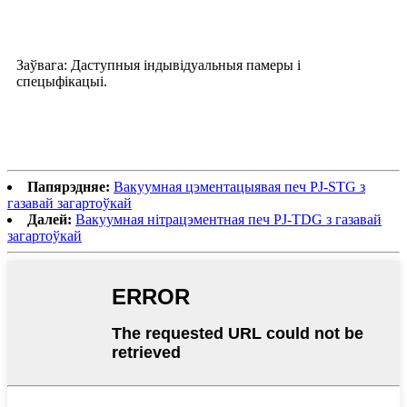
Заўвага: Даступныя індывідуальныя памеры і
спецыфікацыі.
Папярэдняе:
Вакуумная цэментацыявая печ PJ-STG з
газавай загартоўкай
Далей:
Вакуумная нітрацэментная печ PJ-TDG з газавай
загартоўкай