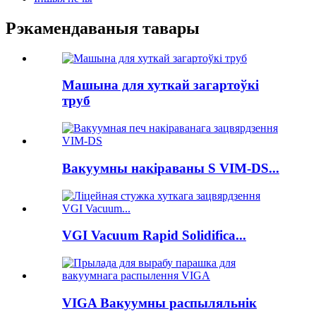
Рэкамендаваныя тавары
Машына для хуткай загартоўкі
труб
Вакуумны накіраваны S VIM-DS...
VGI Vacuum Rapid Solidifica...
VIGA Вакуумны распыляльнік