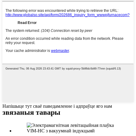
Напішыце тут сваё паведамленне і адпраўце яго нам
звязаныя тавары