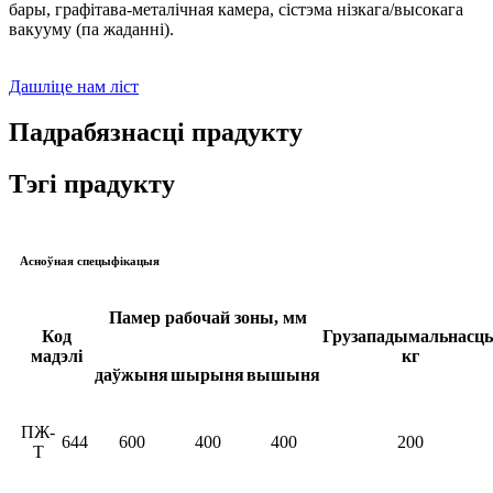
бары, графітава-металічная камера, сістэма нізкага/высокага
вакууму (па жаданні).
Дашліце нам ліст
Падрабязнасці прадукту
Тэгі прадукту
Асноўная спецыфікацыя
Памер рабочай зоны, мм
Код
Грузападымальнасць
мадэлі
кг
даўжыня
шырыня
вышыня
ПЖ-
644
600
400
400
200
Т