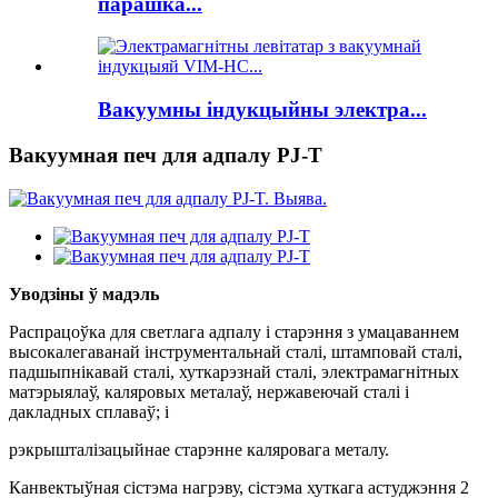
парашка...
Вакуумны індукцыйны электра...
Вакуумная печ для адпалу PJ-T
Уводзіны ў мадэль
Распрацоўка для светлага адпалу і старэння з умацаваннем
высокалегаванай інструментальнай сталі, штамповай сталі,
падшыпнікавай сталі, хуткарэзнай сталі, электрамагнітных
матэрыялаў, каляровых металаў, нержавеючай сталі і
дакладных сплаваў; і
рэкрышталізацыйнае старэнне каляровага металу.
Канвектыўная сістэма нагрэву, сістэма хуткага астуджэння 2