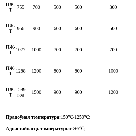
ПЖ-
755
700
500
500
300
Т
ПЖ-
966
900
600
600
500
Т
ПЖ-
1077
1000
700
700
700
Т
ПЖ-
1288
1200
800
800
1000
Т
ПЖ-
1599
1500
900
900
1200
Т
год
Працоўная тэмпература:
150℃-1250℃;
Аднастайнасць тэмпературы:
≤±5℃;