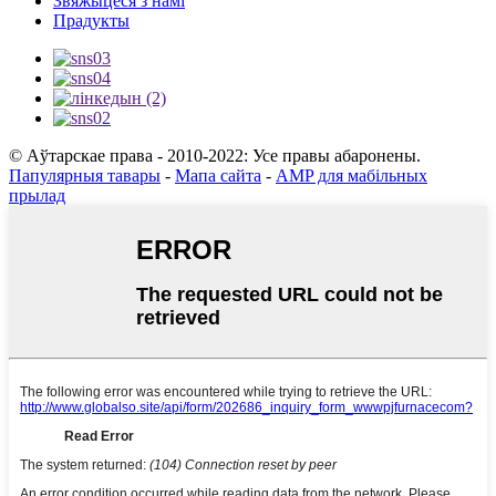
Звяжыцеся з намі
Прадукты
© Аўтарскае права - 2010-2022: Усе правы абаронены.
Папулярныя тавары
-
Мапа сайта
-
AMP для мабільных
прылад