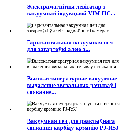
Электрамагнітны левітатар з
вакуумнай індукцыяй VIM-HC...
Гарызантальная вакуумная печ
для загартоўкі алею з...
Высокатэмпературнае вакуумнае
выдаленне звязальных рэчываў і
спяканне...
Вакуумная печ для рэактыўнага
спякання карбіду крэмнію PJ-RSJ