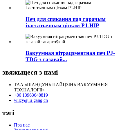
Печ для спякання пад гарачым
ізастатычным ціскам PJ-HIP
Вакуумная нітрацэментная печ PJ-
TDG з газавай...
звяжыцеся з намі
ТАА «ШАНДУНЬ ПАЙЦЗІНЬ ВАКУУМНЫЯ
ТЭХНАЛОГІІ»
+86 13963648819
wilcy@lu-gang.cn
тэгі
Пра нас