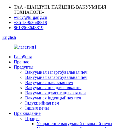
ТАА «ШАНДУНЬ ПАЙЦЗІНЬ ВАКУУМНЫЯ
ТЭХНАЛОГІІ»
wilcy@lu-gang.cn
+86 13963648819
8613963648819
English
Галоўная
Пра нас
Прадукты
Вакуумная загартоўвальная печ
Вакуумная загартоўвальная печ
Вакуумная паяльная печ
Вакуумная печ для спякання
Вакуумная цэментацыявая печ
Вакуумная індукцыйная печ
Індукцыйная печ
Іншыя печы
Прыкладанне
Працэс
Укараненне вакуумнай паяльнай печы