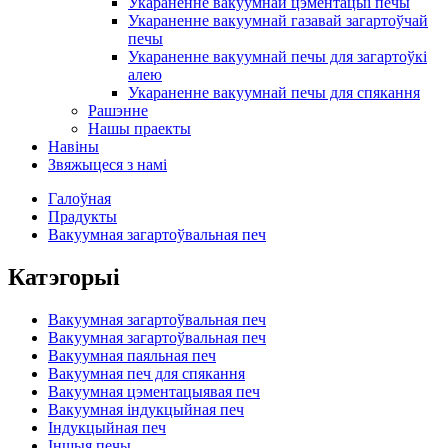
Укараненне вакуумнай цэментацыі печы
Укараненне вакуумнай газавай загартоўчай
печы
Укараненне вакуумнай печы для загартоўкі
алею
Укараненне вакуумнай печы для спякання
Рашэнне
Нашы праекты
Навіны
Звяжыцеся з намі
Галоўная
Прадукты
Вакуумная загартоўвальная печ
Катэгорыі
Вакуумная загартоўвальная печ
Вакуумная загартоўвальная печ
Вакуумная паяльная печ
Вакуумная печ для спякання
Вакуумная цэментацыявая печ
Вакуумная індукцыйная печ
Індукцыйная печ
Іншыя печы