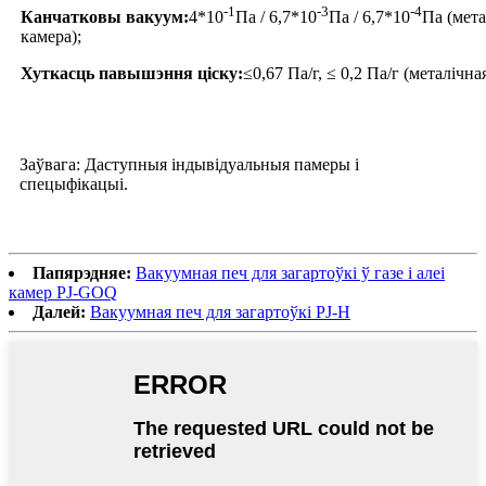
-1
-3
-4
Канчатковы вакуум:
4*10
Па / 6,7*10
Па / 6,7*10
Па (мета
камера);
Хуткасць павышэння ціску:
≤0,67 Па/г, ≤ 0,2 Па/г (металічна
Заўвага: Даступныя індывідуальныя памеры і
спецыфікацыі.
Папярэдняе:
Вакуумная печ для загартоўкі ў газе і алеі
камер PJ-GOQ
Далей:
Вакуумная печ для загартоўкі PJ-H